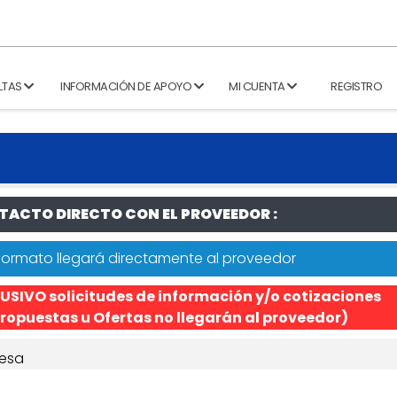
LTAS
INFORMACIÓN DE APOYO
MI CUENTA
REGISTRO
ACTO DIRECTO CON EL PROVEEDOR :
formato llegará directamente al proveedor
USIVO solicitudes de información y/o cotizaciones
ropuestas u Ofertas no llegarán al proveedor)
esa