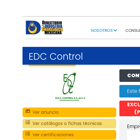
NOSOTROS
CONSU
EDC Control
CONT
Este 
EXCL
(P
Ver anuncio
Ver catálogos o fichas técnicas
Empr
Ver certificaciones