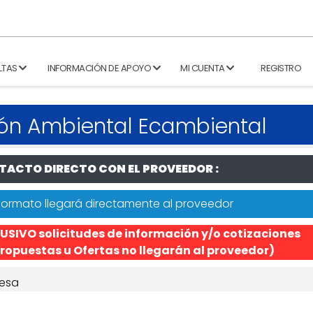
LTAS
INFORMACIÓN DE APOYO
MI CUENTA
REGISTRO
ón Ambiental Ecambiental
ACTO DIRECTO CON EL PROVEEDOR :
formato llegará directamente al proveedor
USIVO solicitudes de información y/o cotizaciones
ropuestas u Ofertas no llegarán al proveedor)
esa