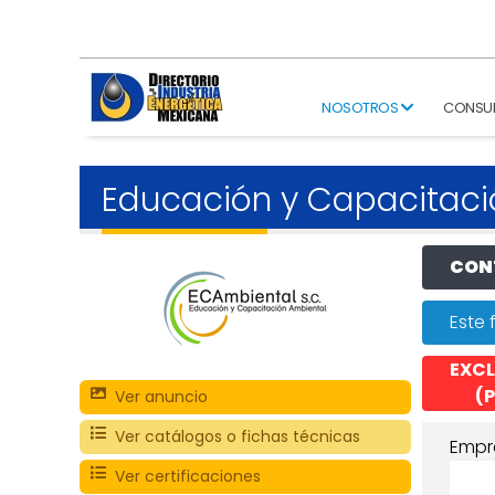
NOSOTROS
CONSU
Educación y Capacitaci
CONT
Este 
EXCL
(P
Ver anuncio
Ver catálogos o fichas técnicas
Empr
Ver certificaciones