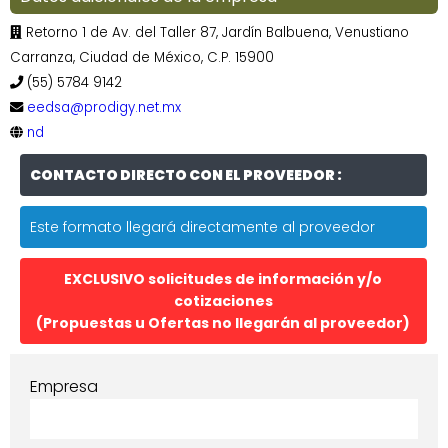
Retorno 1 de Av. del Taller 87, Jardín Balbuena, Venustiano
Carranza, Ciudad de México, C.P. 15900
(55) 5784 9142
eedsa@prodigy.net.mx
nd
CONTACTO DIRECTO CON EL PROVEEDOR :
Este formato llegará directamente al proveedor
EXCLUSIVO solicitudes de información y/o
cotizaciones
(Propuestas u Ofertas no llegarán al proveedor)
Empresa