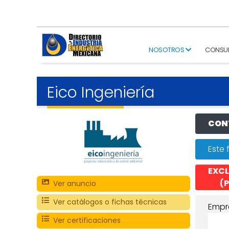
NOSOTROS
CONSU
Eico Ingeniería
CONT
Este 
EXCL
(P
Ver anuncio
Ver catálogos o fichas técnicas
Empr
Ver certificaciones