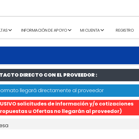
LTAS
INFORMACIÓN DE APOYO
MI CUENTA
REGISTRO
ACTO DIRECTO CON EL PROVEEDOR :
formato llegará directamente al proveedor
USIVO solicitudes de información y/o cotizaciones
ropuestas u Ofertas no llegarán al proveedor)
esa