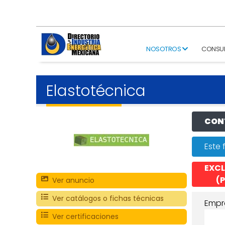
NOSOTROS
CONSU
Elastotécnica
CONT
Este 
EXCL
(P
Ver anuncio
Ver catálogos o fichas técnicas
Empr
Ver certificaciones