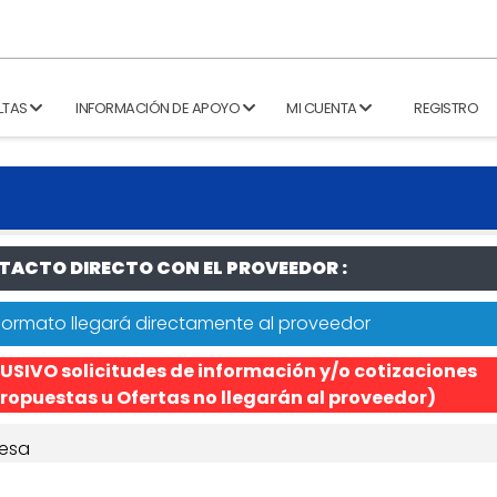
LTAS
INFORMACIÓN DE APOYO
MI CUENTA
REGISTRO
ACTO DIRECTO CON EL PROVEEDOR :
formato llegará directamente al proveedor
USIVO solicitudes de información y/o cotizaciones
ropuestas u Ofertas no llegarán al proveedor)
esa