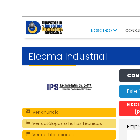
NOSOTROS
CONSU
Elecma Industrial
CONT
Este 
EXCL
(P
Ver anuncio
Ver catálogos o fichas técnicas
Empr
Ver certificaciones