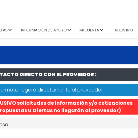
LTAS
INFORMACIÓN DE APOYO
MI CUENTA
REGISTRO
ACTO DIRECTO CON EL PROVEEDOR :
formato llegará directamente al proveedor
USIVO solicitudes de información y/o cotizaciones
ropuestas u Ofertas no llegarán al proveedor)
esa