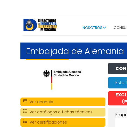
NOSOTROS
CONSU
Embajada de Alemania
CONT
Este 
EXCL
(P
Ver anuncio
Ver catálogos o fichas técnicas
Empr
Ver certificaciones