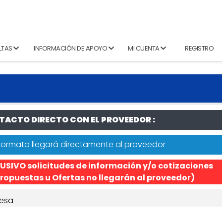
LTAS
INFORMACIÓN DE APOYO
MI CUENTA
REGISTRO
ACTO DIRECTO CON EL PROVEEDOR :
formato llegará directamente al proveedor
USIVO solicitudes de información y/o cotizaciones
ropuestas u Ofertas no llegarán al proveedor)
esa