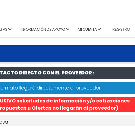
LTAS
INFORMACIÓN DE APOYO
MI CUENTA
REGISTRO
ACTO DIRECTO CON EL PROVEEDOR :
formato llegará directamente al proveedor
USIVO solicitudes de información y/o cotizaciones
ropuestas u Ofertas no llegarán al proveedor)
esa