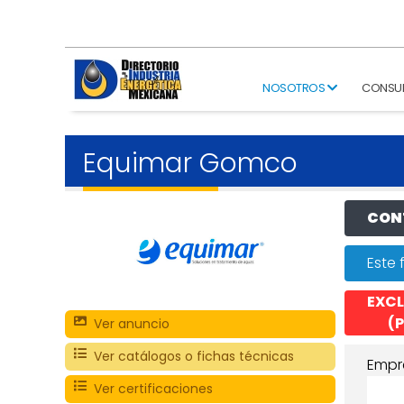
NOSOTROS
CONSU
Equimar Gomco
CONT
Este 
EXCL
(P
Ver anuncio
Ver catálogos o fichas técnicas
Empr
Ver certificaciones