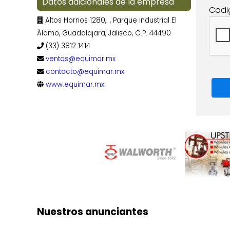
Datos adicionales de la empresa
Codi
Altos Hornos 1280, ., Parque Industrial El
Álamo, Guadalajara, Jalisco, C.P. 44490
(33) 3812 1414
ventas@equimar.mx
contacto@equimar.mx
www.equimar.mx
Nuestros anunciantes