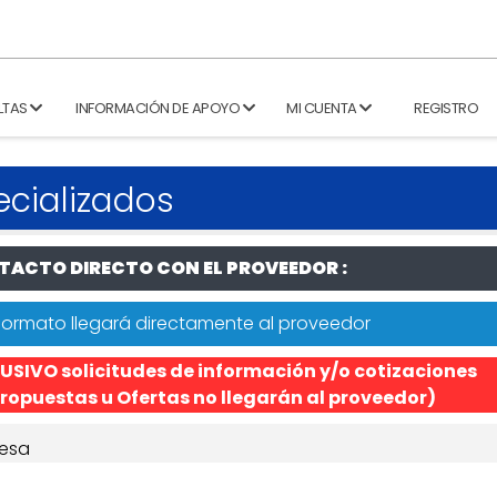
LTAS
INFORMACIÓN DE APOYO
MI CUENTA
REGISTRO
ecializados
ACTO DIRECTO CON EL PROVEEDOR :
formato llegará directamente al proveedor
USIVO solicitudes de información y/o cotizaciones
ropuestas u Ofertas no llegarán al proveedor)
esa