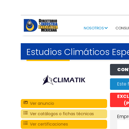
NOSOTROS
CONSU
Estudios Climáticos Esp
CONT
Este 
EXCL
(P
Ver anuncio
Ver catálogos o fichas técnicas
Empr
Ver certificaciones