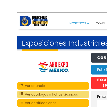
NOSOTROS
CONSU
Exposiciones Industriale
CONT
Este 
EXCL
(P
Ver anuncio
Ver catálogos o fichas técnicas
Empr
Ver certificaciones