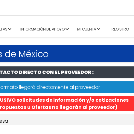
LTAS
INFORMACIÓN DE APOYO
MI CUENTA
REGISTRO
s de México
ACTO DIRECTO CON EL PROVEEDOR :
formato llegará directamente al proveedor
USIVO solicitudes de información y/o cotizaciones
ropuestas u Ofertas no llegarán al proveedor)
esa