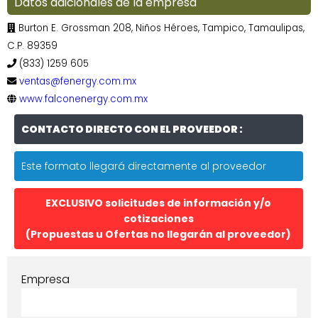
Datos adicionales de la empresa
Burton E. Grossman 208, Niños Héroes, Tampico, Tamaulipas,
C.P. 89359
(833) 1259 605
ventas@fenergy.com.mx
www.falconenergy.com.mx
CONTACTO DIRECTO CON EL PROVEEDOR :
Este formato llegará directamente al proveedor
EXCLUSIVO solicitudes de información y/o
cotizaciones
(Propuestas u Ofertas no llegarán al proveedor)
Empresa