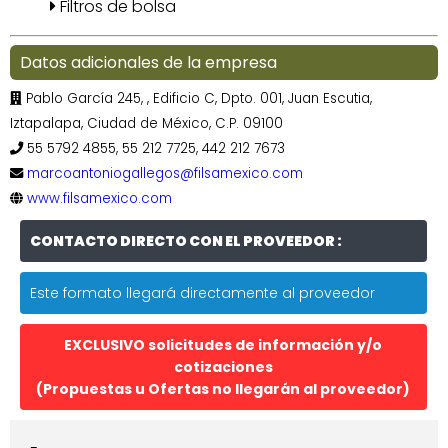
Filtros de bolsa
Datos adicionales de la empresa
Pablo García 245, , Edificio C, Dpto. 001, Juan Escutia,
Iztapalapa, Ciudad de México, C.P. 09100
55 5792 4855, 55 212 7725, 442 212 7673
marcoantoniogallegos@filsamexico.com
www.filsamexico.com
CONTACTO DIRECTO CON EL PROVEEDOR :
Este formato llegará directamente al proveedor
EXCLUSIVO solicitudes de información y/o
cotizaciones
(Propuestas u Ofertas no llegarán al proveedor)