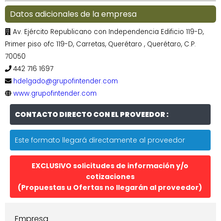
Datos adicionales de la empresa
Av. Ejército Republicano con Independencia Edificio 119-D,
Primer piso ofc 119-D, Carretas, Querétaro , Querétaro, C.P.
70050
442 716 1697
hdelgado@grupofintender.com
www.grupofintender.com
CONTACTO DIRECTO CON EL PROVEEDOR :
Este formato llegará directamente al proveedor
EXCLUSIVO solicitudes de información y/o
cotizaciones
(Propuestas u Ofertas no llegarán al proveedor)
Empresa