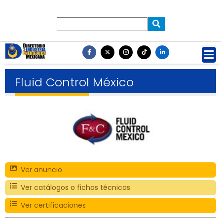
Fluid Control México
Ver anuncio
Ver catálogos o fichas técnicas
Ver certificaciones