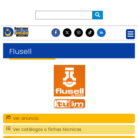
Flusell
Ver anuncio
Ver catálogos o fichas técnicas