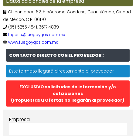
Datos adicionales de la empresa
Chicontepec 62, Hipódromo Condesa, Cuauhtémoc, Ciudad
de México, C.P. 06170
(55) 5255 4841, 3617 4839
fugasa@fuegoygas.com.mx
www.fuegoygas.com.mx
CONTACTO DIRECTO CON EL PROVEEDOR :
Este formato llegará directamente al proveedor
EXCLUSIVO solicitudes de información y/o
cotizaciones
(Propuestas u Ofertas no llegarán al proveedor)
Empresa