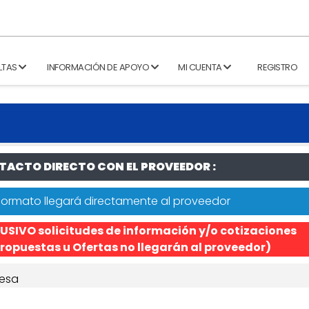
LTAS
INFORMACIÓN DE APOYO
MI CUENTA
REGISTRO
ACTO DIRECTO CON EL PROVEEDOR :
formato llegará directamente al proveedor
USIVO solicitudes de información y/o cotizaciones
ropuestas u Ofertas no llegarán al proveedor)
esa