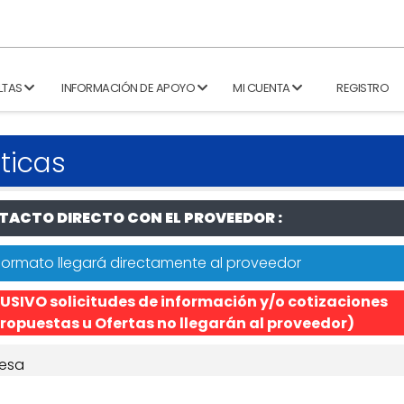
LTAS
INFORMACIÓN DE APOYO
MI CUENTA
REGISTRO
ticas
ACTO DIRECTO CON EL PROVEEDOR :
formato llegará directamente al proveedor
USIVO solicitudes de información y/o cotizaciones
ropuestas u Ofertas no llegarán al proveedor)
esa