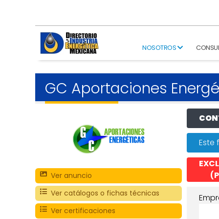
NOSOTROS
CONSU
GC Aportaciones Energé
CONT
Este 
EXCL
(P
Ver anuncio
Ver catálogos o fichas técnicas
Empr
Ver certificaciones