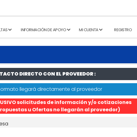
LTAS
INFORMACIÓN DE APOYO
MI CUENTA
REGISTRO
ACTO DIRECTO CON EL PROVEEDOR :
formato llegará directamente al proveedor
USIVO solicitudes de información y/o cotizaciones
ropuestas u Ofertas no llegarán al proveedor)
esa