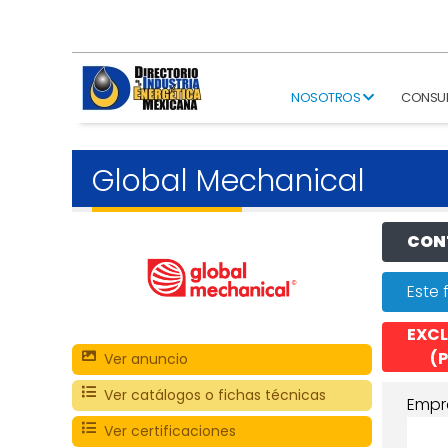
NOSOTROS
CONSU
Global Mechanical
CONT
Este 
EXCL
(P
Ver anuncio
Ver catálogos o fichas técnicas
Empr
Ver certificaciones