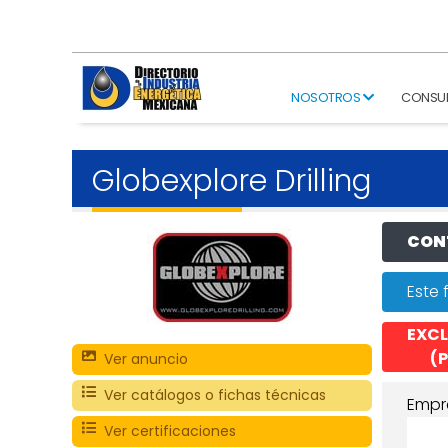
NOSOTROS
CONSU
Globexplore Drilling
CONT
Este 
EXCL
(P
Ver anuncio
Ver catálogos o fichas técnicas
Empr
Ver certificaciones