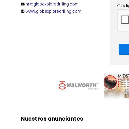
hr@globexploredrilling.com
Codi
www.globexploredrilling.com
Nuestros anunciantes