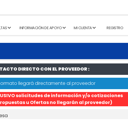
LTAS
INFORMACIÓN DE APOYO
MI CUENTA
REGISTRO
ACTO DIRECTO CON EL PROVEEDOR :
formato llegará directamente al proveedor
USIVO solicitudes de información y/o cotizaciones
ropuestas u Ofertas no llegarán al proveedor)
esa