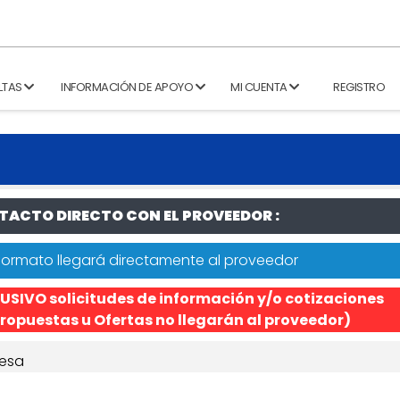
LTAS
INFORMACIÓN DE APOYO
MI CUENTA
REGISTRO
ACTO DIRECTO CON EL PROVEEDOR :
formato llegará directamente al proveedor
USIVO solicitudes de información y/o cotizaciones
ropuestas u Ofertas no llegarán al proveedor)
esa