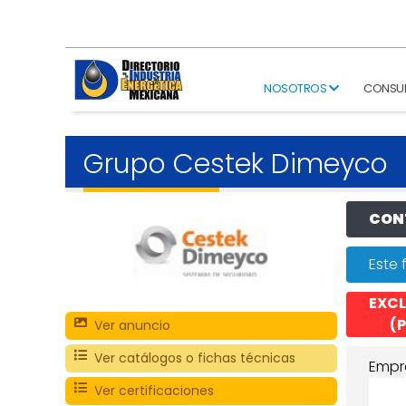
NOSOTROS
CONSU
Grupo Cestek Dimeyco
CONT
Este 
EXCL
(P
Ver anuncio
Ver catálogos o fichas técnicas
Empr
Ver certificaciones