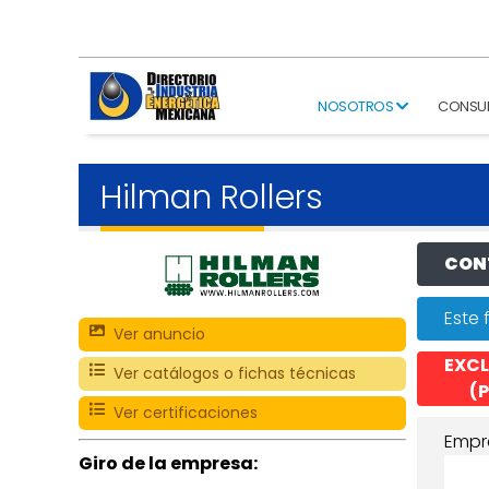
NOSOTROS
CONSU
Hilman Rollers
CONT
Este 
Ver anuncio
EXCL
Ver catálogos o fichas técnicas
(P
Ver certificaciones
Empr
Giro de la empresa: