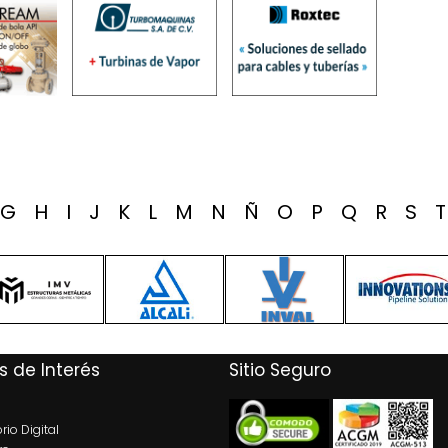
G
H
I
J
K
L
M
N
Ñ
O
P
Q
R
S
s de Interés
Sitio Seguro
rio Digital