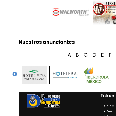
Nuestros anunciantes
A
B
C
D
E
F
Enlace
Inicio
Directo