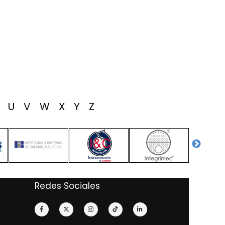
T
U
V
W
X
Y
Z
Redes Sociales