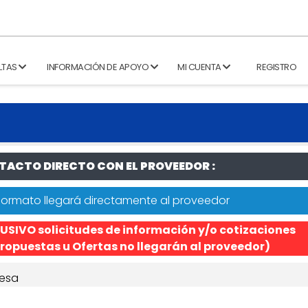
LTAS
INFORMACIÓN DE APOYO
MI CUENTA
REGISTRO
ACTO DIRECTO CON EL PROVEEDOR :
formato llegará directamente al proveedor
USIVO solicitudes de información y/o cotizaciones
ropuestas u Ofertas no llegarán al proveedor)
esa