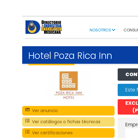
NOSOTROS
CONSU
Hotel Poza Rica Inn
CONT
Este 
EXCL
(P
Ver anuncio
Ver catálogos o fichas técnicas
Empr
Ver certificaciones