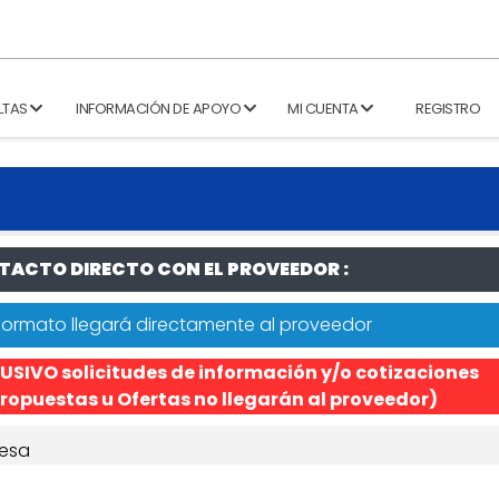
LTAS
INFORMACIÓN DE APOYO
MI CUENTA
REGISTRO
ACTO DIRECTO CON EL PROVEEDOR :
formato llegará directamente al proveedor
USIVO solicitudes de información y/o cotizaciones
ropuestas u Ofertas no llegarán al proveedor)
esa