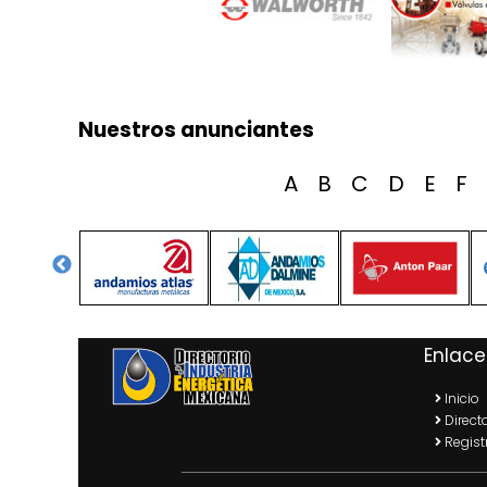
Nuestros anunciantes
A
B
C
D
E
F
Enlace
Inicio
Directo
Regist