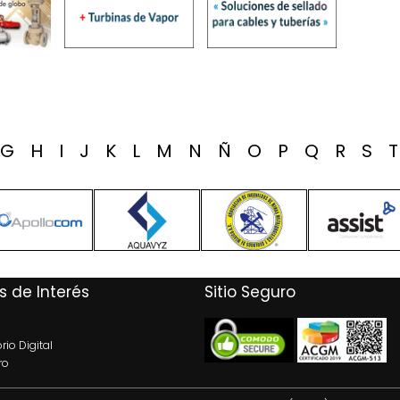
G
H
I
J
K
L
M
N
Ñ
O
P
Q
R
S
s de Interés
Sitio Seguro
rio Digital
ro