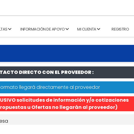
LTAS
INFORMACIÓN DE APOYO
MI CUENTA
REGISTRO
ACTO DIRECTO CON EL PROVEEDOR :
formato llegará directamente al proveedor
USIVO solicitudes de información y/o cotizaciones
ropuestas u Ofertas no llegarán al proveedor)
esa