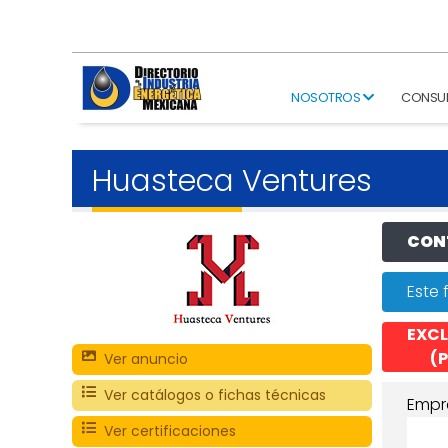
NOSOTROS
CONSU
Huasteca Ventures
CONT
Este 
EXCL
(P
Ver anuncio
Ver catálogos o fichas técnicas
Empr
Ver certificaciones