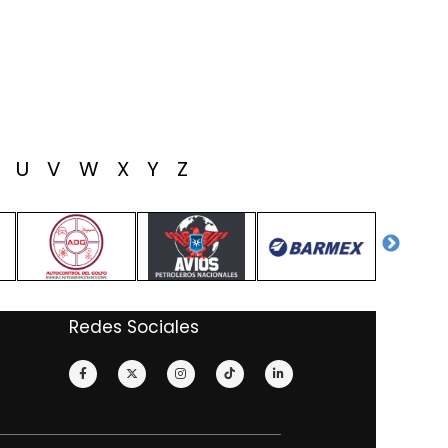
T
U
V
W
X
Y
Z
Redes Sociales