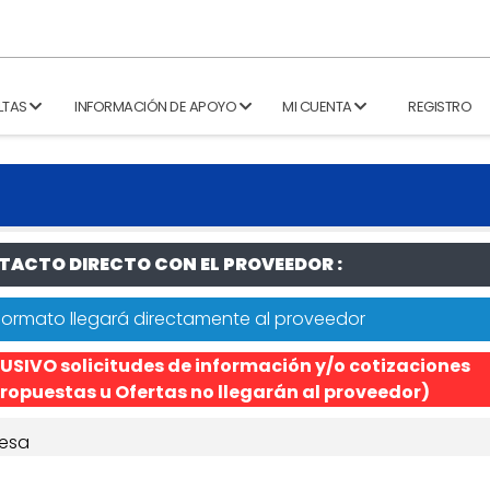
LTAS
INFORMACIÓN DE APOYO
MI CUENTA
REGISTRO
ACTO DIRECTO CON EL PROVEEDOR :
formato llegará directamente al proveedor
USIVO solicitudes de información y/o cotizaciones
ropuestas u Ofertas no llegarán al proveedor)
esa