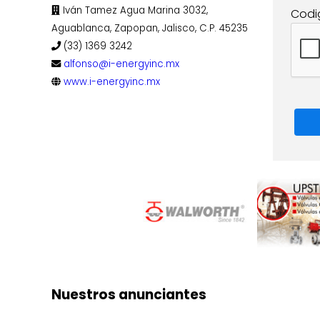
Iván Tamez Agua Marina 3032,
Codi
Aguablanca, Zapopan, Jalisco, C.P. 45235
(33) 1369 3242
alfonso@i-energyinc.mx
www.i-energyinc.mx
Nuestros anunciantes