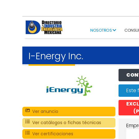
NOSOTROS
CONSU
I-Energy Inc.
CONT
Este 
EXCL
(P
Ver anuncio
Ver catálogos o fichas técnicas
Empr
Ver certificaciones