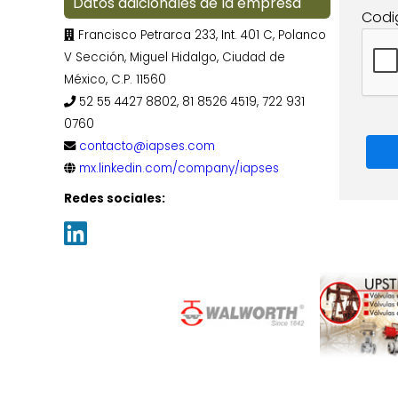
Datos adicionales de la empresa
Codi
Francisco Petrarca 233, Int. 401 C, Polanco
V Sección, Miguel Hidalgo, Ciudad de
México, C.P. 11560
52 55 4427 8802, 81 8526 4519, 722 931
0760
contacto@iapses.com
mx.linkedin.com/company/iapses
Redes sociales: