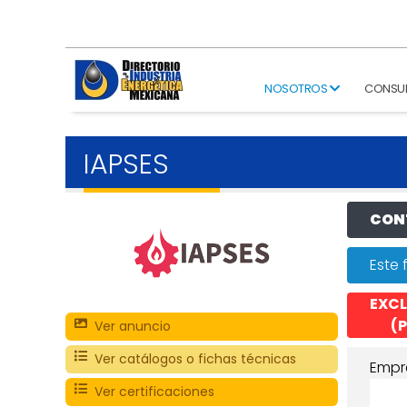
NOSOTROS
CONSU
IAPSES
CONT
Este 
EXCL
(P
Ver anuncio
Ver catálogos o fichas técnicas
Empr
Ver certificaciones