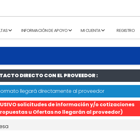
LTAS
INFORMACIÓN DE APOYO
MI CUENTA
REGISTRO
ACTO DIRECTO CON EL PROVEEDOR :
formato llegará directamente al proveedor
USIVO solicitudes de información y/o cotizaciones
ropuestas u Ofertas no llegarán al proveedor)
esa