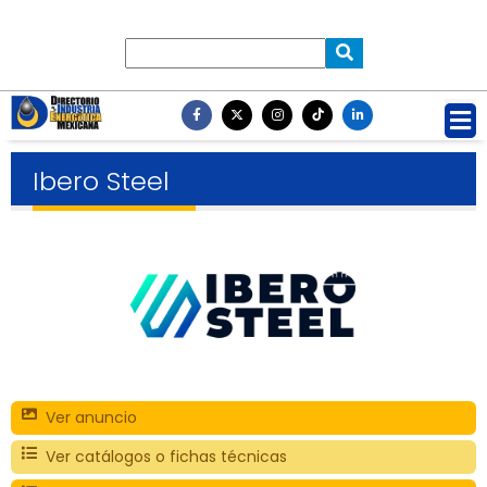
Ibero Steel
Ver anuncio
Ver catálogos o fichas técnicas