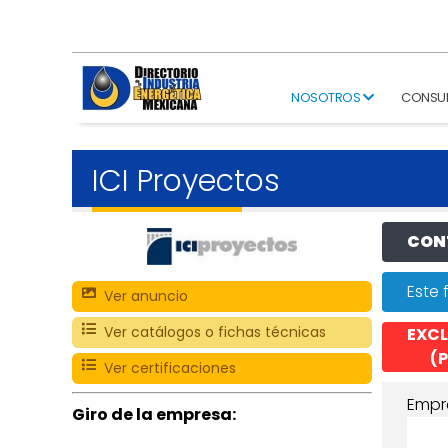
NOSOTROS
CONSU
ICI Proyectos
CONT
Este 
Ver anuncio
Ver catálogos o fichas técnicas
EXCL
(P
Ver certificaciones
Empr
Giro de la empresa: