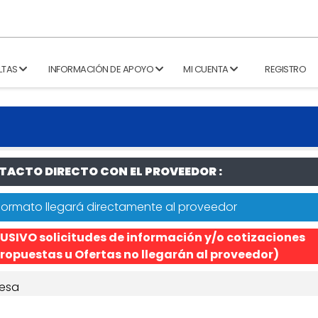
LTAS
INFORMACIÓN DE APOYO
MI CUENTA
REGISTRO
ACTO DIRECTO CON EL PROVEEDOR :
formato llegará directamente al proveedor
USIVO solicitudes de información y/o cotizaciones
ropuestas u Ofertas no llegarán al proveedor)
esa