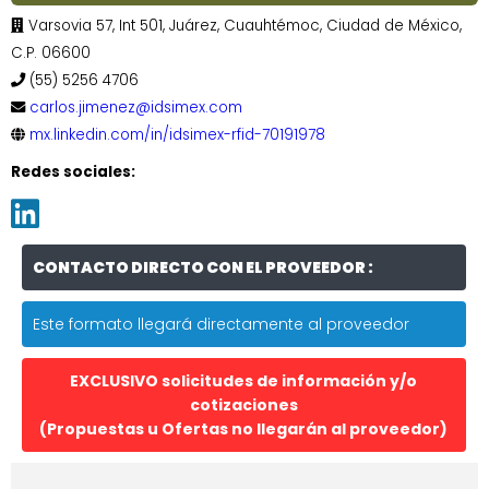
Varsovia 57, Int 501, Juárez, Cuauhtémoc, Ciudad de México,
C.P. 06600
(55) 5256 4706
carlos.jimenez@idsimex.com
mx.linkedin.com/in/idsimex-rfid-70191978
Redes sociales:
CONTACTO DIRECTO CON EL PROVEEDOR :
Este formato llegará directamente al proveedor
EXCLUSIVO solicitudes de información y/o
cotizaciones
(Propuestas u Ofertas no llegarán al proveedor)