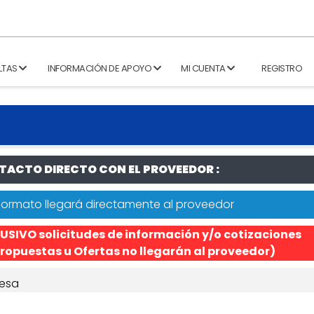
LTAS
INFORMACIÓN DE APOYO
MI CUENTA
REGISTRO
ACTO DIRECTO CON EL PROVEEDOR :
formato llegará directamente al proveedor
USIVO solicitudes de información y/o cotizaciones
ropuestas u Ofertas no llegarán al proveedor)
esa