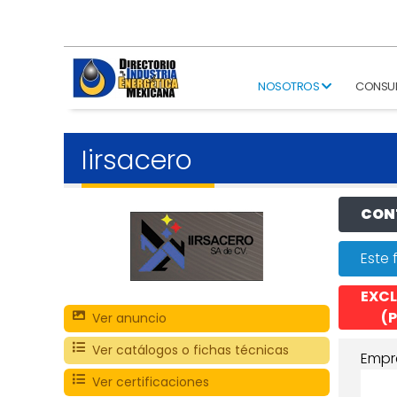
NOSOTROS
CONSU
Iirsacero
CONT
Este 
EXCL
(P
Ver anuncio
Ver catálogos o fichas técnicas
Empr
Ver certificaciones