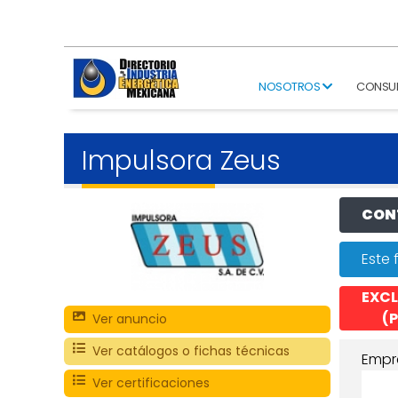
NOSOTROS
CONSU
Impulsora Zeus
CONT
Este 
EXCL
(P
Ver anuncio
Ver catálogos o fichas técnicas
Empr
Ver certificaciones