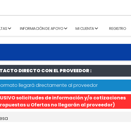
LTAS
INFORMACIÓN DE APOYO
MI CUENTA
REGISTRO
ACTO DIRECTO CON EL PROVEEDOR :
formato llegará directamente al proveedor
USIVO solicitudes de información y/o cotizaciones
ropuestas u Ofertas no llegarán al proveedor)
esa