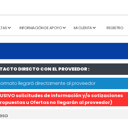
LTAS
INFORMACIÓN DE APOYO
MI CUENTA
REGISTRO
ACTO DIRECTO CON EL PROVEEDOR :
formato llegará directamente al proveedor
USIVO solicitudes de información y/o cotizaciones
ropuestas u Ofertas no llegarán al proveedor)
esa