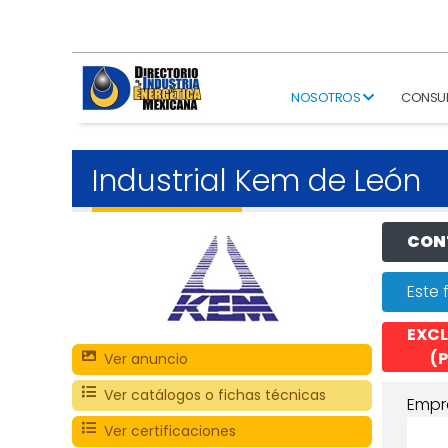
NOSOTROS
CONSU
Industrial Kem de León
CONT
Este 
EXCL
(P
Ver anuncio
Ver catálogos o fichas técnicas
Empr
Ver certificaciones