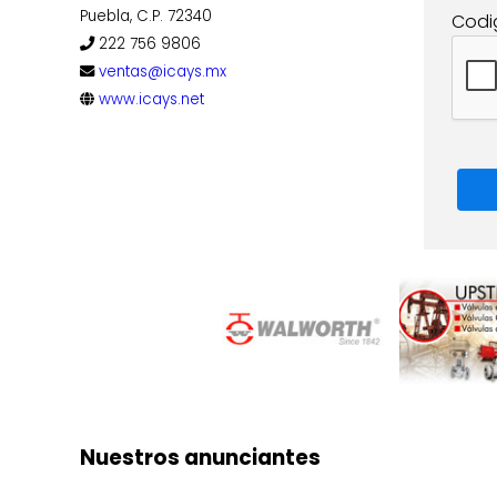
Puebla, C.P. 72340
Codi
222 756 9806
ventas@icays.mx
www.icays.net
Nuestros anunciantes