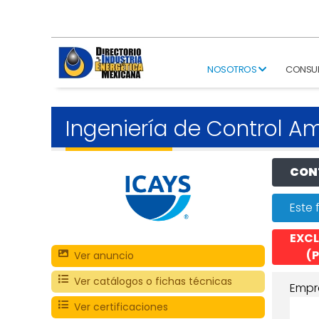
NOSOTROS
CONSU
Ingeniería de Control A
CONT
Este 
EXCL
(P
Ver anuncio
Ver catálogos o fichas técnicas
Empr
Ver certificaciones