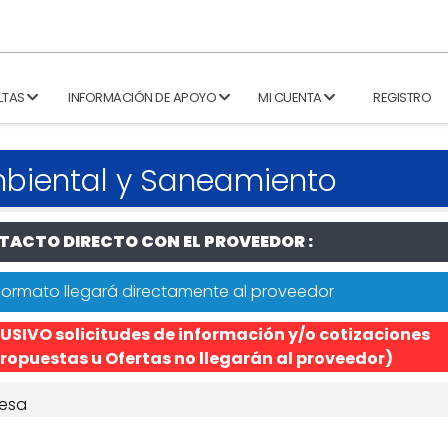
LTAS
INFORMACIÓN DE APOYO
MI CUENTA
REGISTRO
mbiental y Saneamiento
ACTO DIRECTO CON EL PROVEEDOR :
formato llegará directamente al proveedor
USIVO solicitudes de información y/o cotizaciones
ropuestas u Ofertas no llegarán al proveedor)
esa