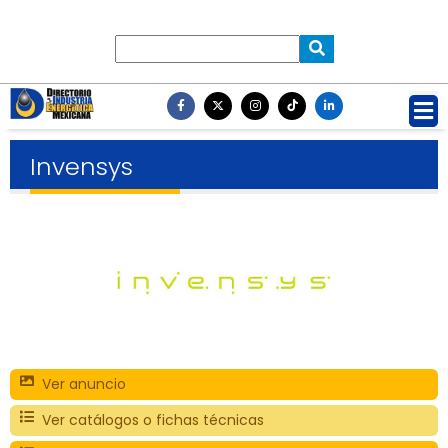
Invensys
Ver anuncio
Ver catálogos o fichas técnicas