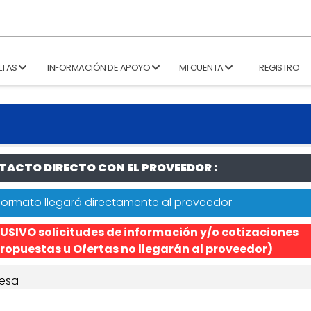
LTAS
INFORMACIÓN DE APOYO
MI CUENTA
REGISTRO
ACTO DIRECTO CON EL PROVEEDOR :
formato llegará directamente al proveedor
USIVO solicitudes de información y/o cotizaciones
ropuestas u Ofertas no llegarán al proveedor)
esa