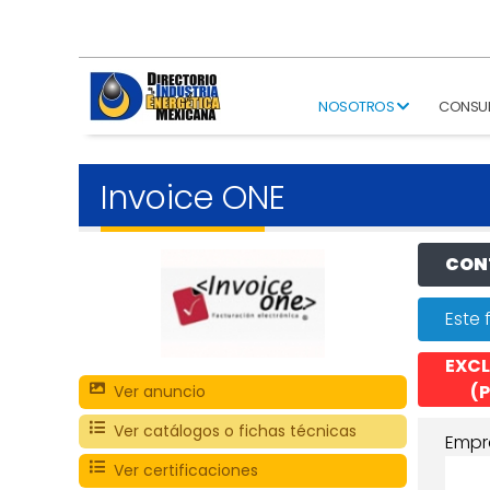
NOSOTROS
CONSU
Invoice ONE
CONT
Este 
EXCL
(P
Ver anuncio
Ver catálogos o fichas técnicas
Empr
Ver certificaciones