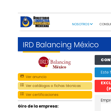
NOSOTROS
CONSU
IRD Balancing México
CONT
Este 
Ver anuncio
EXCL
Ver catálogos o fichas técnicas
(P
Ver certificaciones
Empr
Giro de la empresa: