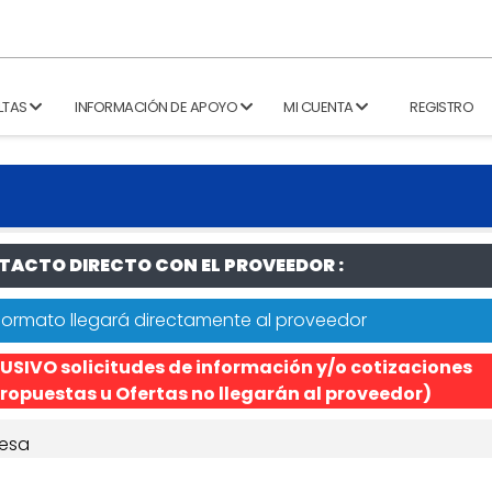
LTAS
INFORMACIÓN DE APOYO
MI CUENTA
REGISTRO
ACTO DIRECTO CON EL PROVEEDOR :
formato llegará directamente al proveedor
USIVO solicitudes de información y/o cotizaciones
ropuestas u Ofertas no llegarán al proveedor)
esa