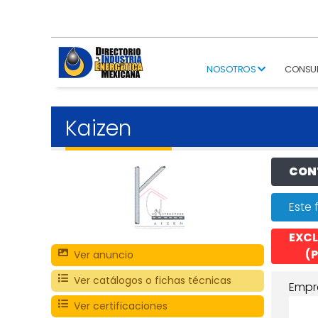
NOSOTROS
CONSU
Kaizen
CONT
Este 
EXCL
(P
Ver anuncio
Ver catálogos o fichas técnicas
Empr
Ver certificaciones