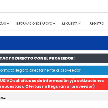
LTAS
INFORMACIÓN DE APOYO
MI CUENTA
REGISTRO
ACTO DIRECTO CON EL PROVEEDOR :
formato llegará directamente al proveedor
USIVO solicitudes de información y/o cotizaciones
ropuestas u Ofertas no llegarán al proveedor)
esa