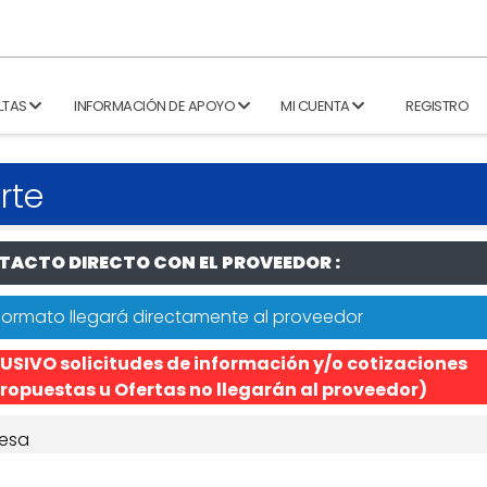
LTAS
INFORMACIÓN DE APOYO
MI CUENTA
REGISTRO
rte
ACTO DIRECTO CON EL PROVEEDOR :
formato llegará directamente al proveedor
USIVO solicitudes de información y/o cotizaciones
ropuestas u Ofertas no llegarán al proveedor)
esa