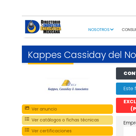
NOSOTROS
CONSU
Kappes Cassiday del No
CONT
Este 
EXCL
(P
Ver anuncio
Ver catálogos o fichas técnicas
Empr
Ver certificaciones