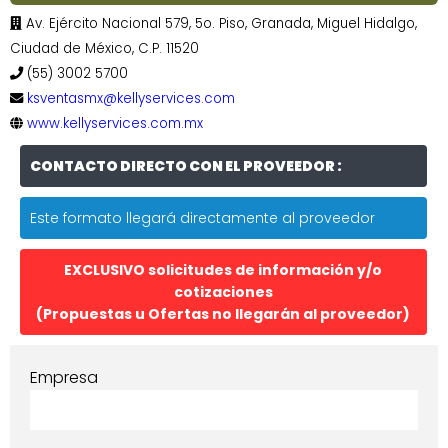
Av. Ejército Nacional 579, 5o. Piso, Granada, Miguel Hidalgo,
Ciudad de México, C.P. 11520
(55) 3002 5700
ksventasmx@kellyservices.com
www.kellyservices.com.mx
CONTACTO DIRECTO CON EL PROVEEDOR :
Este formato llegará directamente al proveedor
EXCLUSIVO solicitudes de información y/o
cotizaciones
(Propuestas u Ofertas no llegarán al proveedor)
Empresa