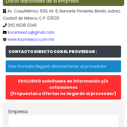
Datos adicionales de la empresa
Av. Cuauhtémoc 693, Int. 6, Narvarte Poniente, Benito Juárez,
Ciudad de México, C.P. 03020
(55) 5638 0249
koosmexico@gmail.com
www.kosmexico.com.mx
CONTACTO DIRECTO CON EL PROVEEDOR :
Este formato llegará directamente al proveedor
EXCLUSIVO solicitudes de información y/o
cotizaciones
(Propuestas u Ofertas no llegarán al proveedor)
Empresa