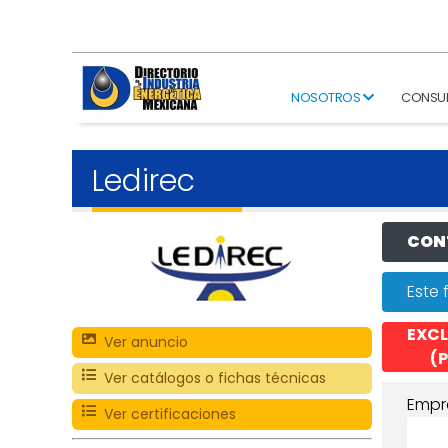
NOSOTROS
CONSU
Ledirec
CONT
Este 
EXCL
Ver anuncio
(P
Ver catálogos o fichas técnicas
Empr
Ver certificaciones