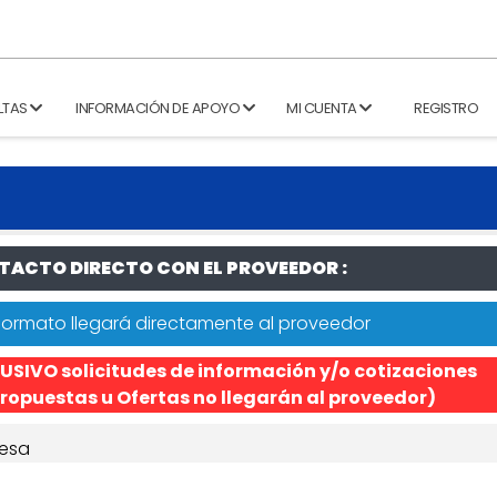
LTAS
INFORMACIÓN DE APOYO
MI CUENTA
REGISTRO
ACTO DIRECTO CON EL PROVEEDOR :
formato llegará directamente al proveedor
USIVO solicitudes de información y/o cotizaciones
ropuestas u Ofertas no llegarán al proveedor)
esa