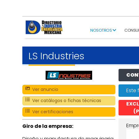
NOSOTROS
CONSU
LS Industries
CONT
Ver anuncio
Este 
Ver catálogos o fichas técnicas
EXCL
(P
Ver certificaciones
Empr
Giro de la empresa:
Diseño y manufactura de maquinaria