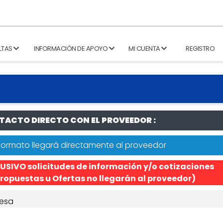
LTAS
INFORMACIÓN DE APOYO
MI CUENTA
REGISTRO
ACTO DIRECTO CON EL PROVEEDOR :
formato llegará directamente al proveedor
USIVO solicitudes de información y/o cotizaciones
ropuestas u Ofertas no llegarán al proveedor)
esa