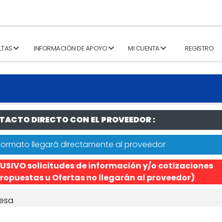
LTAS
INFORMACIÓN DE APOYO
MI CUENTA
REGISTRO
ACTO DIRECTO CON EL PROVEEDOR :
formato llegará directamente al proveedor
USIVO solicitudes de información y/o cotizaciones
ropuestas u Ofertas no llegarán al proveedor)
esa