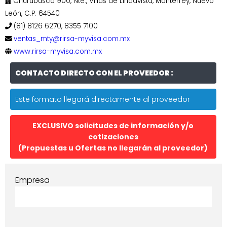
Churubusco 900, Nte., Villas de Lindavista, Monterrey, Nuevo
León, C.P. 64540
(81) 8126 6270, 8355 7100
ventas_mty@rirsa-myvisa.com.mx
www.rirsa-myvisa.com.mx
CONTACTO DIRECTO CON EL PROVEEDOR :
Este formato llegará directamente al proveedor
EXCLUSIVO solicitudes de información y/o
cotizaciones
(Propuestas u Ofertas no llegarán al proveedor)
Empresa