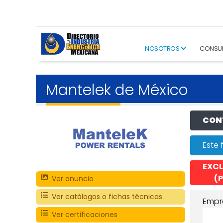
NOSOTROS
CONSU
Mantelek de México
CONT
Este 
EXCL
(P
Ver anuncio
Ver catálogos o fichas técnicas
Empr
Ver certificaciones