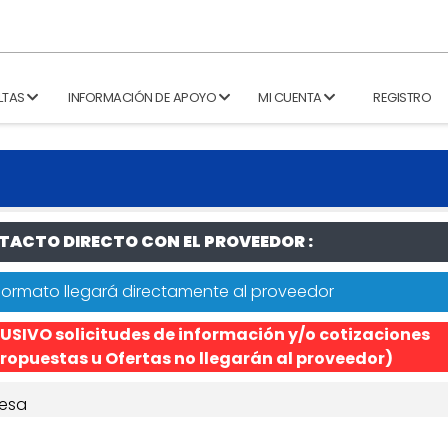
LTAS
INFORMACIÓN DE APOYO
MI CUENTA
REGISTRO
ACTO DIRECTO CON EL PROVEEDOR :
formato llegará directamente al proveedor
USIVO solicitudes de información y/o cotizaciones
ropuestas u Ofertas no llegarán al proveedor)
esa