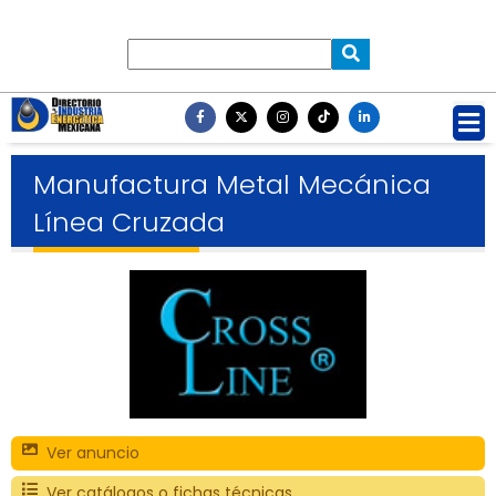
Manufactura Metal Mecánica
Línea Cruzada
Ver anuncio
Ver catálogos o fichas técnicas