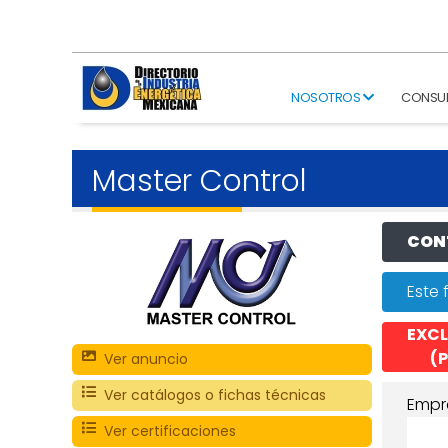
NOSOTROS
CONSU
Master Control
CONT
Este 
EXCL
(P
Ver anuncio
Ver catálogos o fichas técnicas
Empr
Ver certificaciones