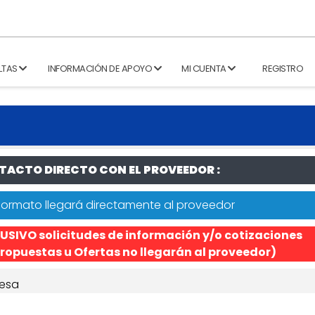
LTAS
INFORMACIÓN DE APOYO
MI CUENTA
REGISTRO
ACTO DIRECTO CON EL PROVEEDOR :
formato llegará directamente al proveedor
USIVO solicitudes de información y/o cotizaciones
ropuestas u Ofertas no llegarán al proveedor)
esa