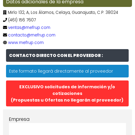
Datos adicionales de la empresa
Mirlo 132, A, Los Álamos, Celaya, Guanajuato, C.P. 38024
(461) 156 7607
ventas@mefrup.com
contacto@mefrup.com
www.mefrup.com
CONTACTO DIRECTO CON EL PROVEEDOR :
Este formato llegará directamente al proveedor
EXCLUSIVO solicitudes de información y/o
cotizaciones
(Propuestas u Ofertas no llegarán al proveedor)
Empresa