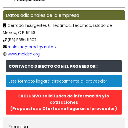
Datos adicionales de la empresa
Cerrada Insurgentes 6, Tecámac, Tecámac, Estado de
México, C.P. 55130
(55) 5556 9507
moldsaa@prodigy.net.mx
www.moldsa.org
CONTACTO DIRECTO CON EL PROVEEDOR :
Este formato llegará directamente al proveedor
EXCLUSIVO solicitudes de información y/o
cotizaciones
(Propuestas u Ofertas no llegarán al proveedor)
Empresa