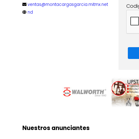
ventas@montacargasgarcia.mitmx.net
Codi
nd
Nuestros anunciantes