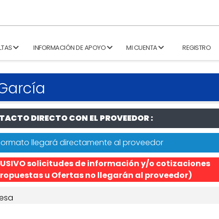
LTAS
INFORMACIÓN DE APOYO
MI CUENTA
REGISTRO
 García
ACTO DIRECTO CON EL PROVEEDOR :
formato llegará directamente al proveedor
USIVO solicitudes de información y/o cotizaciones
ropuestas u Ofertas no llegarán al proveedor)
esa